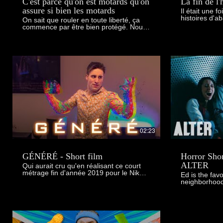
C'est parce qu'on est motards qu'on
La fin de l'h
assure si bien les motards
Il était une 
histoires d'
On sait que rouler en toute liberté, ça
pourrait vous
commence par être bien protégé. Nous
Malheureusem
sommes fiers de vous présenter notre
réelles. #stopabandon P
nouveau film de marque. À la Mutuelle
un fléau qui
des Motards, nous sommes motards
découvrez en 
avant d’être assureurs. Nous savons ce
campagne de 
que rouler libre veut dire, et on sait
un animal sans
aussi ce que ça demande. Parce que la
condamner à l’aban
liberté sur la route, ça ne s’improvise
de la SPA son
pas. Ça se protège, ça se prépare, ça
les milliers 
se partage. C’est cette vision que nous
maltraitances
défendons depuis toujours, et que nous
Les refuges c
voulons porter encore plus loin
nouveau record... Ensembl
aujourd’hui.
les animaux v
offrons-leur 
en savoir plus
02:23
spa.fr/article
GÉNÉRÉ - Short film
Horror Shor
ALTER
Qui aurait cru qu'en réalisant ce court
métrage fin d'année 2019 pour le Nikon
Ed is the favo
Film Festival, je resterai d'actualité avec
neighborhood
le confinement de 2020...? 😏😉 - Le
The day when
thème du Nikon étant "Une génération",
the gang is f
je tenais à montrer le besoin de se
they lash out on him. E
sentir libre en bougeant, de lâcher prise
but to take re
quand on en a besoin par n'importe
improvised w
quel moyen, en reproduisant certains