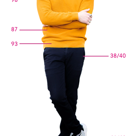
98
87
93
38/40